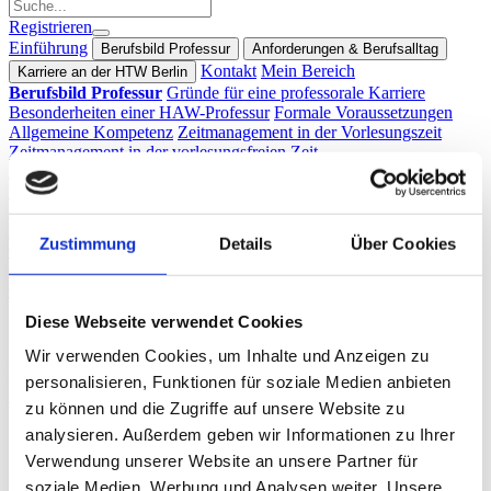
Registrieren
Einführung
Berufsbild Professur
Anforderungen & Berufsalltag
Kontakt
Mein Bereich
Karriere an der HTW Berlin
Berufsbild Professur
Gründe für eine professorale Karriere
Besonderheiten einer HAW-Professur
Formale Voraussetzungen
Allgemeine Kompetenz
Zeitmanagement in der Vorlesungszeit
Zeitmanagement in der vorlesungsfreien Zeit
Anforderungen & Berufsalltag
Lehre
Forschung
Transfer &
Kooperation
Akademische Selbstverwaltung und
Hochschulentwicklung
Führung
Karriere an der HTW Berlin
HTW Berlin in Zahlen
Unser
Zustimmung
Details
Über Cookies
Campus – Standorte mit Geschichte
Berufseinstieg leicht gemacht
Gute Gründe für eine Karriere bei uns
Unser Leitbild
Organisationseinheiten der HTW Berlin
Diese Webseite verwendet Cookies
Professur an der HTW Berlin
Einführung
Wir verwenden Cookies, um Inhalte und Anzeigen zu
Herzlich willkommen zum Online-Self-Assessment
personalisieren, Funktionen für soziale Medien anbieten
zur Professur an der HTW Berlin!
zu können und die Zugriffe auf unsere Website zu
analysieren. Außerdem geben wir Informationen zu Ihrer
Schön, dass Sie da sind! In unserem Orientierungsangebot lernen
Sie Schritt für Schritt den Beruf Professor*in an der HTW Berlin
Verwendung unserer Website an unsere Partner für
kennen. Sie erfahren, was das Berufsbild besonders macht, wie der
soziale Medien, Werbung und Analysen weiter. Unsere