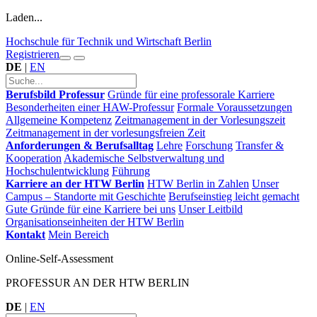
Laden...
Hochschule für Technik und Wirtschaft Berlin
Registrieren
DE
|
EN
Berufsbild Professur
Gründe für eine professorale Karriere
Besonderheiten einer HAW-Professur
Formale Voraussetzungen
Allgemeine Kompetenz
Zeitmanagement in der Vorlesungszeit
Zeitmanagement in der vorlesungsfreien Zeit
Anforderungen & Berufsalltag
Lehre
Forschung
Transfer &
Kooperation
Akademische Selbstverwaltung und
Hochschulentwicklung
Führung
Karriere an der HTW Berlin
HTW Berlin in Zahlen
Unser
Campus – Standorte mit Geschichte
Berufseinstieg leicht gemacht
Gute Gründe für eine Karriere bei uns
Unser Leitbild
Organisationseinheiten der HTW Berlin
Kontakt
Mein Bereich
Online-Self-Assessment
PROFESSUR AN DER HTW BERLIN
DE
|
EN